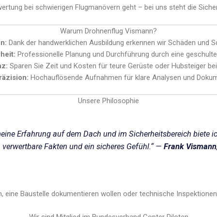
wertung bei schwierigen Flugmanövern geht – bei uns steht die Sicher
Warum Drohnenflug Vismann?
n:
Dank der handwerklichen Ausbildung erkennen wir Schäden und Sc
heit:
Professionelle Planung und Durchführung durch eine geschulte 
nz:
Sparen Sie Zeit und Kosten für teure Gerüste oder Hubsteiger bei
räzision:
Hochauflösende Aufnahmen für klare Analysen und Dokum
Unsere Philosophie
ine Erfahrung auf dem Dach und im Sicherheitsbereich biete ic
 verwertbare Fakten und ein sicheres Gefühl.“ —
Frank Vismann
n, eine Baustelle dokumentieren wollen oder technische Inspektionen 
Wir sind Mitglied im Bundesverband Copter Piloten